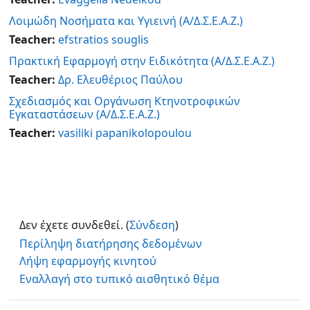
Λοιμώδη Νοσήματα και Υγιεινή (Α/Δ.Σ.Ε.Α.Ζ.)
Teacher:
efstratios souglis
Πρακτική Εφαρμογή στην Ειδικότητα (Α/Δ.Σ.Ε.Α.Ζ.)
Teacher:
Δρ. Ελευθέριος Παύλου
Σχεδιασμός και Οργάνωση Κτηνοτροφικών
Εγκαταστάσεων (Α/Δ.Σ.Ε.Α.Ζ.)
Teacher:
vasiliki papanikolopoulou
Δεν έχετε συνδεθεί. (
Σύνδεση
)
Περίληψη διατήρησης δεδομένων
Λήψη εφαρμογής κινητού
Εναλλαγή στο τυπικό αισθητικό θέμα