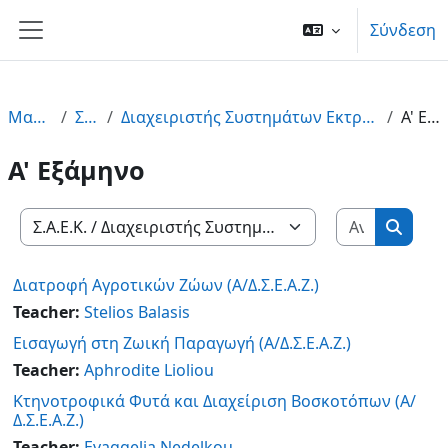
Μετάβαση στο κεντρικό περιεχόμενο
Σύνδεση
Πλευρικός πίνακας
Μαθήματα
Σ.Α.Ε.Κ.
Διαχειριστής Συστημάτων Εκτροφής Αγροτικών Ζώων (Σ.Α.Ε.Κ.)
Α' Εξάμηνο
Α' Εξάμηνο
Αναζήτη
Κατηγορίες μαθημάτων
Αναζή
Διατροφή Αγροτικών Ζώων (Α/Δ.Σ.Ε.Α.Ζ.)
Teacher:
Stelios Balasis
Εισαγωγή στη Ζωική Παραγωγή (Α/Δ.Σ.Ε.Α.Ζ.)
Teacher:
Aphrodite Lioliou
Κτηνοτροφικά Φυτά και Διαχείριση Βοσκοτόπων (Α/
Δ.Σ.Ε.Α.Ζ.)
Teacher:
Evaggelia Nedelkou