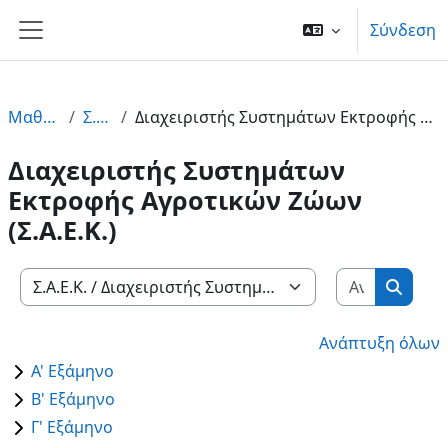
Μετάβαση στο κεντρικό περιεχόμενο
Σύνδεση
Πλευρικός πίνακας
Μαθήματα
Σ.Α.Ε.Κ.
Διαχειριστής Συστημάτων Εκτροφής Αγροτικών Ζώων (Σ.Α.Ε.Κ.)
Διαχειριστής Συστημάτων
Εκτροφής Αγροτικών Ζώων
(Σ.Α.Ε.Κ.)
Αναζήτη
Κατηγορίες μαθημάτων
Αναζή
Ανάπτυξη όλων
Α' Εξάμηνο
Β' Εξάμηνο
Γ' Εξάμηνο