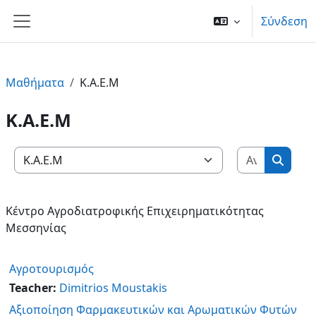
Μετάβαση στο κεντρικό περιεχόμενο
Σύνδεση
Πλευρικός πίνακας
Μαθήματα
Κ.Α.Ε.Μ
Κ.Α.Ε.Μ
Αναζήτη
Κατηγορίες μαθημάτων
Αναζή
Κέντρο Αγροδιατροφικής Επιχειρηματικότητας
Μεσσηνίας
Αγροτουρισμός
Teacher:
Dimitrios Moustakis
Αξιοποίηση Φαρμακευτικών και Αρωματικών Φυτών