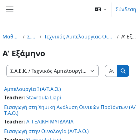
Μετάβαση στο κεντρικό περιεχόμενο
Σύνδεση
Πλευρικός πίνακας
Μαθήματα
Σ.Α.Ε.Κ.
Τεχνικός Αμπελουργίας-Οινολόγος (Σ.Α.Ε.Κ.)
Α' Εξάμηνο
Α' Εξάμηνο
Αναζήτη
Κατηγορίες μαθημάτων
Αναζή
Αμπελουργία Ι (Α/Τ.Α.Ο.)
Teacher:
Stavroula Liapi
Εισαγωγή στη Χημική Ανάλυση Οινικών Προϊόντων (Α/
Τ.Α.Ο.)
Teacher:
AΓΓΕΛΙΚΗ ΜΥΓΔΑΛΙΑ
Εισαγωγή στην Οινολογία (Α/Τ.Α.Ο.)
Teacher:
Stavroula Liapi