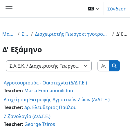
Μετάβαση στο κεντρικό περιεχόμενο
Σύνδεση
Πλευρικός πίνακας
Μαθήματα
Σ.Α.Ε.Κ.
Διαχειριστής Γεωργοκτηνοτροφικών Εκμεταλλεύσεων (Σ.Α.Ε.Κ.)
Δ' Εξάμηνο
Δ' Εξάμηνο
Αναζήτη
Κατηγορίες μαθημάτων
Αναζή
Αγροτουρισμός - Οικοτεχνία (Δ/Δ.Γ.Ε.)
Teacher:
Maria Emmanouilidou
Διαχείριση Εκτροφής Αγροτικών Ζώων (Δ/Δ.Γ.Ε.)
Teacher:
Δρ. Ελευθέριος Παύλου
Ζιζανολογία (Δ/Δ.Γ.Ε.)
Teacher:
George Tziros