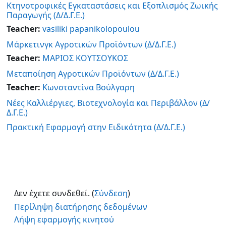
Κτηνοτροφικές Εγκαταστάσεις και Εξοπλισμός Ζωικής
Παραγωγής (Δ/Δ.Γ.Ε.)
Teacher:
vasiliki papanikolopoulou
Μάρκετινγκ Αγροτικών Προϊόντων (Δ/Δ.Γ.Ε.)
Teacher:
ΜΑΡΙΟΣ ΚΟΥΤΣΟΥΚΟΣ
Μεταποίηση Αγροτικών Προϊόντων (Δ/Δ.Γ.Ε.)
Teacher:
Κωνσταντίνα Βούλγαρη
Νέες Καλλιέργιες, Βιοτεχνολογία και Περιβάλλον (Δ/
Δ.Γ.Ε.)
Πρακτική Εφαρμογή στην Ειδικότητα (Δ/Δ.Γ.Ε.)
Δεν έχετε συνδεθεί. (
Σύνδεση
)
Περίληψη διατήρησης δεδομένων
Λήψη εφαρμογής κινητού